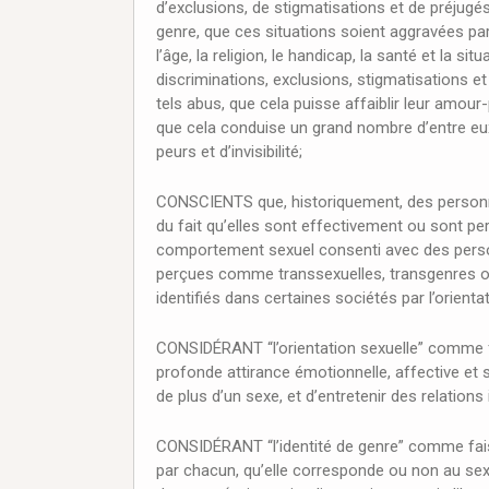
d’exclusions, de stigmatisations et de préjugés
genre, que ces situations soient aggravées pa
l’âge, la religion, le handicap, la santé et la s
discriminations, exclusions, stigmatisations et 
tels abus, que cela puisse affaiblir leur amou
que cela conduise un grand nombre d’entre eux à
peurs et d’invisibilité;
CONSCIENTS que, historiquement, des personne
du fait qu’elles sont effectivement ou sont pe
comportement sexuel consenti avec des perso
perçues comme transsexuelles, transgenres o
identifiés dans certaines sociétés par l’orientat
CONSIDÉRANT “l’orientation sexuelle” comme f
profonde attirance émotionnelle, affective et
de plus d’un sexe, et d’entretenir des relations
CONSIDÉRANT “l’identité de genre” comme faisa
par chacun, qu’elle corresponde ou non au se