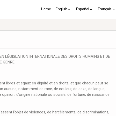
Home
English
Español
Français
YP plus 10
Los PY más 10
Les PJ pl
 EN LÉGISLATION INTERNATIONALE DES DROITS HUMAINS ET DE
DE GENRE
 libres et égaux en dignité et en droits, et que chacun peut se
ion aucune, notamment de race, de couleur, de sexe, de langue,
re opinion, d’origine nationale ou sociale, de fortune, de naissance
ssent l’objet de violences, de harcèlements, de discriminations,