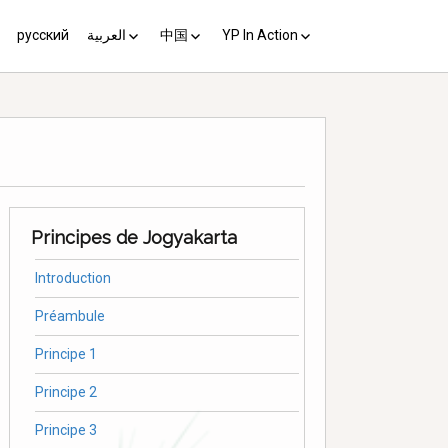
русский
العربية
中国
YP In Action
us 10
مبادئ يوغياكارتا +10
中国 (YP+10)
Activist’s Guide
Principles (Unofficial
Translation)
Download the Guide in your
language
Principes de Jogyakarta
Introduction
Préambule
Principe 1
Principe 2
Principe 3