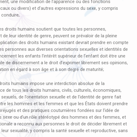
rement, une modification de l’apparence ou des fonctions
caux ou divers) et d’autres expressions du sexe, y compris
e conduire;
es droits humains soutient que toutes les personnes,
de leur identité de genre, peuvent se prévaloir de la pleine
pplication des droits humains existant devrait prendre en compte
des personnes aux diverses orientations sexuelles et identités de
cernent les enfants l’intérêt supérieur de l’enfant doit être une
ble de discernement a le droit d’exprimer librement ses opinions,
tion en égard à son âge et à son degré de maturité;
roits humains impose une interdiction absolue de la
nce de tous les droits humains, civils, culturels, économiques,
sexuels, de l’orientation sexuelle et de l’identité de genre fait
é entre les hommes et les femmes et que les États doivent prendre
préjugés et des pratiques coutumières fondées sur l’idée de
’autre sexe ou d’un rôle stéréotypé des hommes et des femmes, et
ionale a reconnu aux personnes le droit de décider librement et
 leur sexualité, y compris la santé sexuelle et reproductive, sans