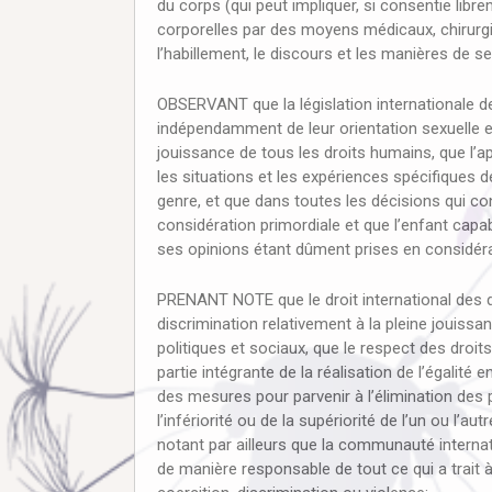
du corps (qui peut impliquer, si consentie lib
corporelles par des moyens médicaux, chirurgi
l’habillement, le discours et les manières de s
OBSERVANT que la législation internationale d
indépendamment de leur orientation sexuelle et 
jouissance de tous les droits humains, que l’a
les situations et les expériences spécifiques 
genre, et que dans toutes les décisions qui con
considération primordiale et que l’enfant capa
ses opinions étant dûment prises en considéra
PRENANT NOTE que le droit international des d
discrimination relativement à la pleine jouissa
politiques et sociaux, que le respect des droits 
partie intégrante de la réalisation de l’égalit
des mesures pour parvenir à l’élimination des 
l’infériorité ou de la supériorité de l’un ou l
notant par ailleurs que la communauté internat
de manière responsable de tout ce qui a trait à