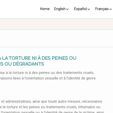
Home
English
Español
Français
YP plus 10
Los PY más 10
Les PJ pl
À LA TORTURE NI À DES PEINES OU
NS OU DÉGRADANTS
se à la torture ni à des peines ou des traitements cruels,
sons liées à l’orientation sexuelle et à l’identité de genre.
s et administratives, ainsi que toute autre mesure, nécessaires
 la torture et les peines ou traitements cruels, inhumains ou
’orientation sexuelle ou à l’identité de genre de la victime, ainsi