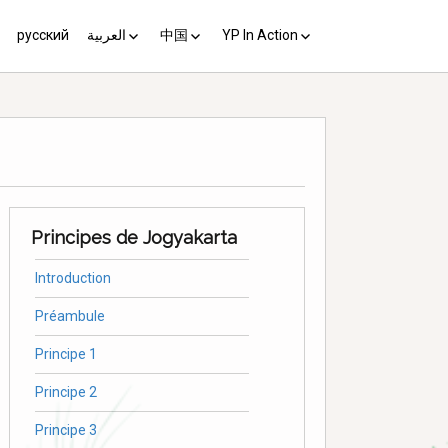
русский
العربية
中国
YP In Action
us 10
مبادئ يوغياكارتا +10
中国 (YP+10)
Activist’s Guide
Principles (Unofficial
Translation)
Download the Guide in your
language
Principes de Jogyakarta
Introduction
Préambule
Principe 1
Principe 2
Principe 3