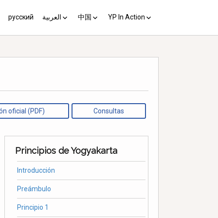
русский
العربية
中国
YP In Action
us 10
مبادئ يوغياكارتا +10
中国 (YP+10)
Activist’s Guide
Principles (Unofficial
Translation)
Download the Guide in your
language
ón oficial (PDF)
Consultas
Principios de Yogyakarta
Introducción
Preámbulo
Principio 1