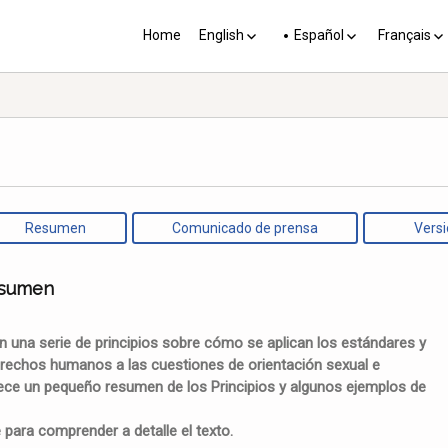
Home
English
Español
Français
YP plus 10
Los PY más 10
Les PJ pl
Resumen
Comunicado de prensa
Versi
esumen
n una serie de principios sobre cómo se aplican los estándares y
derechos humanos a las cuestiones de orientación sexual e
rece un pequeño resumen de los Principios y algunos ejemplos de
 para comprender a detalle el texto.