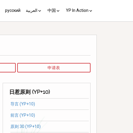
русский
العربية
中国
YP In Action
us 10
مبادئ يوغياكارتا +10
中国 (YP+10)
Activist’s Guide
Principles (Unofficial
Translation)
Download the Guide in your
language
申请表
日惹原则 (YP+10)
导言 (YP+10)
前言 (YP+10)
原则 30 (YP+10)