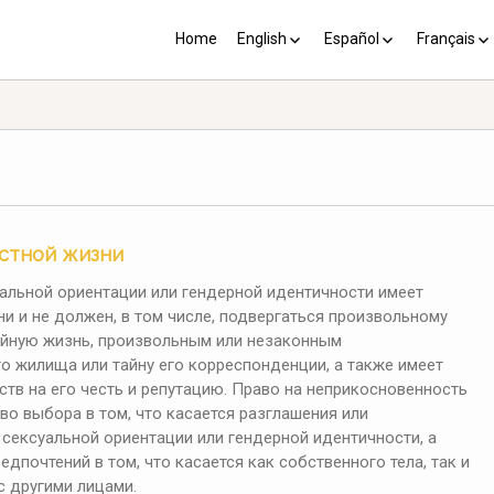
Home
English
Español
Français
YP plus 10
Los PY más 10
Les PJ pl
астной жизни
альной ориентации или гендерной идентичности имеет
и и не должен, в том числе, подвергаться произвольному
ейную жизнь, произвольным или незаконным
о жилища или тайну его корреспонденции, а также имеет
ств на его честь и репутацию. Право на неприкосновенность
о выбора в том, что касается разглашения или
сексуальной ориентации или гендерной идентичности, а
дпочтений в том, что касается как собственного тела, так и
 другими лицами.