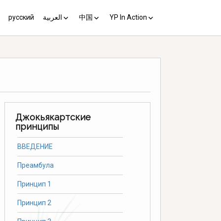
русский
العربية
中国
YP In Action
us 10
مبادئ يوغياكارتا +10
中国 (YP+10)
Activist’s Guide
Principles (Unofficial
Translation)
Download the Guide in your
language
Джокьякартские
принципы
ВВЕДЕНИЕ
Преамбула
Принцип 1
Принцип 2