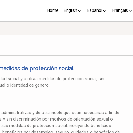
Home
English
Español
Français
YP plus 10
Los PY más 10
Les PJ pl
 medidas de protección social
ad social y a otras medidas de protección social, sin
ual o identidad de género.
administrativas y de otra índole que sean necesarias a fin de
s y sin discriminación por motivos de orientación sexual o
 otras medidas de protección social, incluyendo beneficios
d, beneficios por desempleo, seguro, cuidados o beneficios de