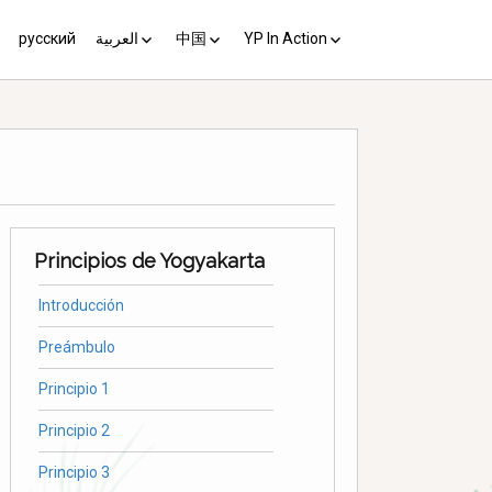
русский
العربية
中国
YP In Action
us 10
مبادئ يوغياكارتا +10
中国 (YP+10)
Activist’s Guide
Principles (Unofficial
Translation)
Download the Guide in your
language
Principios de Yogyakarta
Introducción
Preámbulo
Principio 1
Principio 2
Principio 3