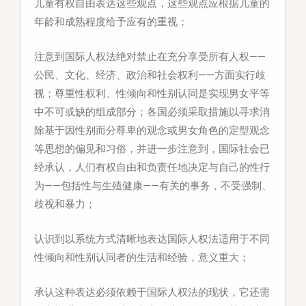
儿童有权自由表达这些观点，这些观点应根据儿童的
年龄和成熟程度给予应有的重视；
注意到
国际人权法绝对禁止在充分享受所有人权——
公民、文化、经济、政治和社会权利——方面实行歧
视；尊重性权利、性倾向和性别认同是实现男女平等
中不可或缺的组成部分；各国必须采取措施以寻求消
除基于因性别而分尊卑的观念或男女角色的定型观念
等思想的偏见和习俗，并进一步注意到，国际社会已
经承认，人们有权自由和负责任地决定与自己的性行
为——包括性与生殖健康——有关的事务，不受强制、
歧视和暴力；
认识到
以系统方式清晰地表达国际人权法适用于不同
性倾向和性别认同者的生活和经验，意义重大；
承认
这种表达必须依赖于国际人权法的现状，它还需