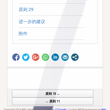
原则 29
进一步的建议
附件
原则 13 →
Post navigation
← 原则 11
Copyright 2016 ARC International - Design by
CV Diseño
- Custom WP Programming by
Web