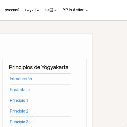
русский
العربية
中国
YP In Action
us 10
مبادئ يوغياكارتا +10
中国 (YP+10)
Activist’s Guide
Principles (Unofficial
Translation)
Download the Guide in your
language
Principios de Yogyakarta
Introducción
Preámbulo
Principio 1
Principio 2
Principio 3