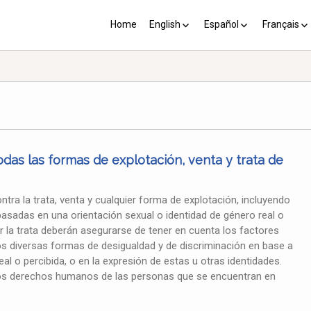
Home
English
Español
Français
YP plus 10
Los PY más 10
Les PJ pl
odas las formas de explotación, venta y trata de
tra la trata, venta y cualquier forma de explotación, incluyendo
, basadas en una orientación sexual o identidad de género real o
r la trata deberán asegurarse de tener en cuenta los factores
llos diversas formas de desigualdad y de discriminación en base a
al o percibida, o en la expresión de estas u otras identidades.
os derechos humanos de las personas que se encuentran en