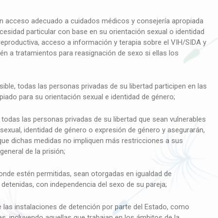
n acceso adecuado a cuidados médicos y consejería apropiada
esidad particular con base en su orientación sexual o identidad
reproductiva, acceso a información y terapia sobre el VIH/SIDA y
én a tratamientos para reasignación de sexo si ellas los
ble, todas las personas privadas de su libertad participen en las
opiado para su orientación sexual e identidad de género;
odas las personas privadas de su libertad que sean vulnerables
 sexual, identidad de género o expresión de género y asegurarán,
que dichas medidas no impliquen más restricciones a sus
eneral de la prisión;
nde estén permitidas, sean otorgadas en igualdad de
detenidas, con independencia del sexo de su pareja;
 las instalaciones de detención por parte del Estado, como
, incluyendo aquellas que trabajan en los ámbitos de la