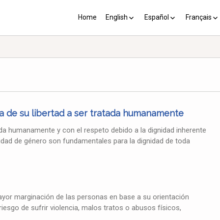
Home
English
Español
Français
YP plus 10
Los PY más 10
Les PJ pl
a de su libertad a ser tratada humanamente
ada humanamente y con el respeto debido a la dignidad inherente
ntidad de género son fundamentales para la dignidad de toda
yor marginación de las personas en base a su orientación
iesgo de sufrir violencia, malos tratos o abusos físicos,