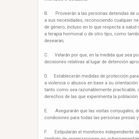
B. Proveerán a las personas detenidas de u
a sus necesidades, reconociendo cualquier nec
de género, incluso en lo que respecta a salud 
a terapia hormonal o de otro tipo, como tambi
desearan;
C. Velarán por que, en la medida que sea posi
decisiones relativas al lugar de detención apr
D. Establecerán medidas de protección para t
a violencia o abusos en base a su orientación
tanto como sea razonablemente practicable, 
derechos de las que experimenta la población g
E. Asegurarán que las visitas conyugales, do
condiciones para todas las personas presas y 
F. Estipularán el monitoreo independiente de
también de organizaciones no gubernamentales