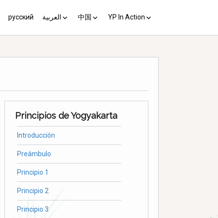
русский
العربية
中国
YP In Action
us 10
مبادئ يوغياكارتا +10
中国 (YP+10)
Activist’s Guide
Principles (Unofficial
Translation)
Download the Guide in your
language
Principios de Yogyakarta
Introducción
Preámbulo
Principio 1
Principio 2
Principio 3