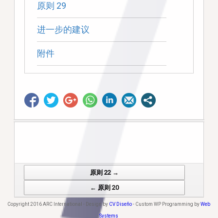
原则 29
进一步的建议
附件
原则 22 →
Post navigation
← 原则 20
Copyright 2016 ARC International - Design by
CV Diseño
- Custom WP Programming by
Web
Systems