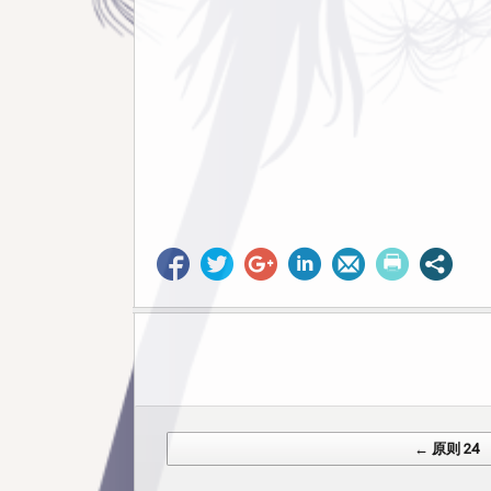
Post navigation
← 原则 24