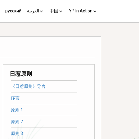
русский
العربية
中国
YP In Action
us 10
مبادئ يوغياكارتا +10
中国 (YP+10)
Activist’s Guide
Principles (Unofficial
Translation)
Download the Guide in your
language
日惹原则
《日惹原则》导言
序言
原则 1
原则 2
原则 3