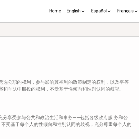
Home
English
Español
Français
YP plus 10
Los PY más 10
Les PJ pl
竞选公职的权利，参与影响其福利的政策制定的权利，以及平等
察和军队中服役的权利，不受基于性倾向和性别认同的歧视。
充分享受参与公共和政治生活和事务——包括各级政府服
务和公
，不受基于每个人的性倾向和性别认同的歧视，充分尊重每个人的